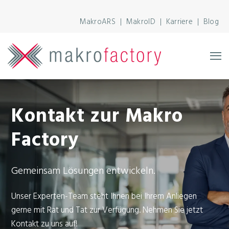
MakroARS
|
MakroID |
Karriere
|
Blog
Kontakt zur Makro
Factory
Gemeinsam L
ösungen entwickeln.
Unser Experten-Team steht Ihnen bei Ihrem Anliegen
gerne mit Rat und Tat zur Verfügung.
Nehmen Sie jetzt
Kontakt zu uns auf!