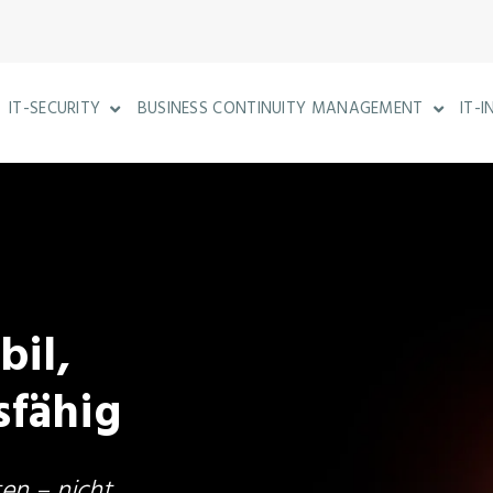
IT-SECURITY
BUSINESS CONTINUITY MANAGEMENT
IT-
SHOW SUBMENU FOR IT-SECURITY
SHOW S
bil,
sfähig
en – nicht